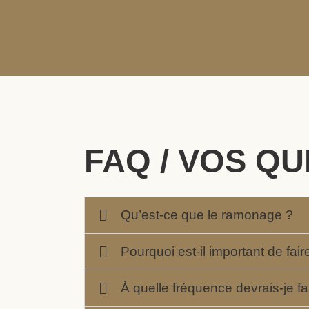
FAQ / VOS Q
Qu’est-ce que le ramonage ?
Pourquoi est-il important de fai
À quelle fréquence devrais-je f