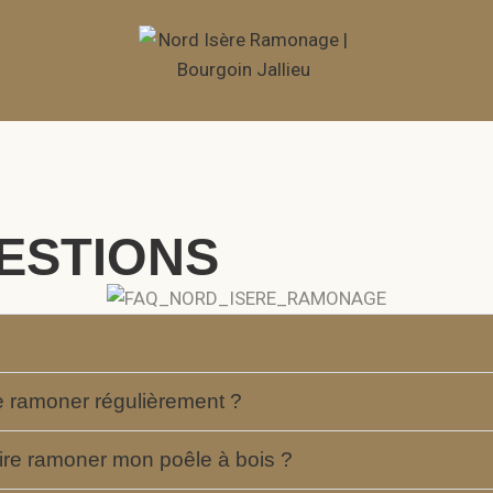
UESTIONS
re ramoner régulièrement ?
aire ramoner mon poêle à bois ?