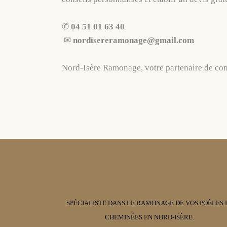
✆
04 51 01 63 40
✉︎
nordisereramonage@gmail.com
Nord-Isère Ramonage, votre partenaire de conf
SPÉCIALISTE DANS LE RAMONAGE DE VOS POÊLES 
CHEMINÉES EN NORD-ISÈRE.