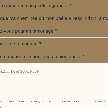
aire ramoner mon poêle à granulé ?
nt que ma cheminée ou mon poêle a besoin d’un ram
ez-vous pour un ramonage ?
rvices de ramonage ?
s pas ramoner ma cheminée ou mon poêle ?
PIAZZETTA et SUPERIOR.
 prendre rendez-vous, n’hésitez pas à nous contacter. Nous so
it.